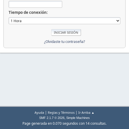
Tiempo de conexión:
¿Olvidaste tu contraseña?
|
|
Ayuda
Reglas y Términos
Ir Arriba ▲
,
SMF 2.1.7 © 2026
Simple Machines
Page generada en 0.070 segundos con 14 consultas.