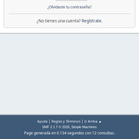
¿Olvidaste tu contraseña?
¿No tienes una cuenta?
Regístrate
.
|
|
Ayuda
Reglas y Términos
Ir Arriba ▲
,
SMF 2.1.7 © 2026
Simple Machines
Page generada en 0.134 segundos con 12 consultas.